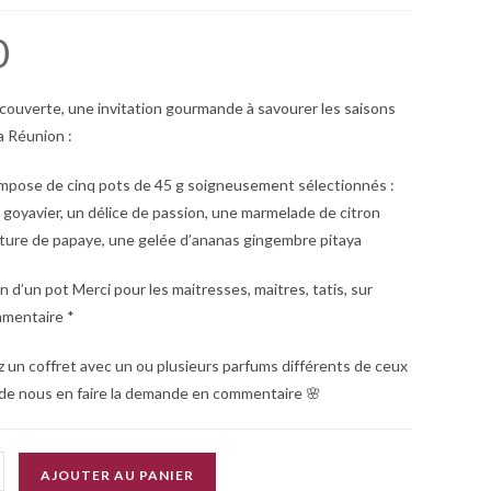
0
écouverte
, une invitation gourmande à savourer les saisons
a Réunion :
ompose de
cinq pots de 45 g
soigneusement sélectionnés :
 goyavier, un délice de passion, une marmelade de citron
fiture de papaye, une gelée d’ananas gingembre pitaya
 d’un pot Merci pour les maitresses, maitres, tatis, sur
mentaire *
z un coffret avec un ou plusieurs parfums différents de ceux
 de nous en faire la demande en commentaire
🌸
AJOUTER AU PANIER