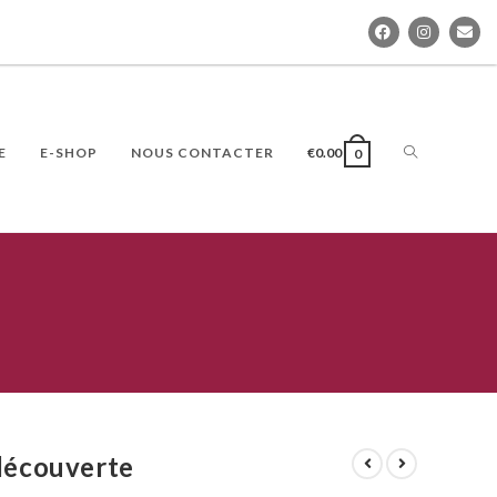
E
E-SHOP
NOUS CONTACTER
€
0.00
0
découverte