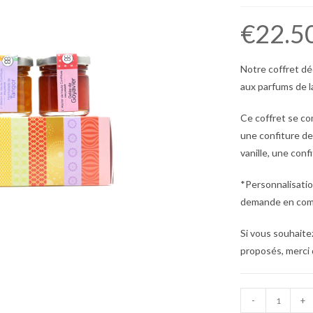
🔍
€
22.5
Notre
coffret d
aux parfums de l
Ce coffret se c
une confiture de
vanille, une con
*Personnalisation
demande en com
Si vous souhaite
proposés, merci
-
+