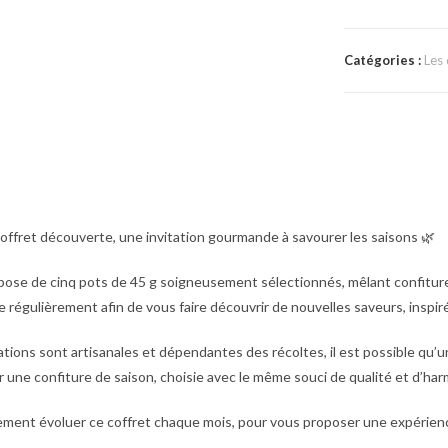
Catégories :
Les
offret découverte
, une invitation gourmande à savourer les saisons 🌿
mpose de
cinq pots de 45 g
soigneusement sélectionnés, mêlant
confitur
 régulièrement afin de vous faire découvrir de nouvelles saveurs, inspiré
tions sont artisanales et dépendantes des récoltes, il est possible qu’
ar
une confiture de saison
, choisie avec le même souci de qualité et d’har
ement évoluer ce coffret
chaque mois
, pour vous proposer une expérienc