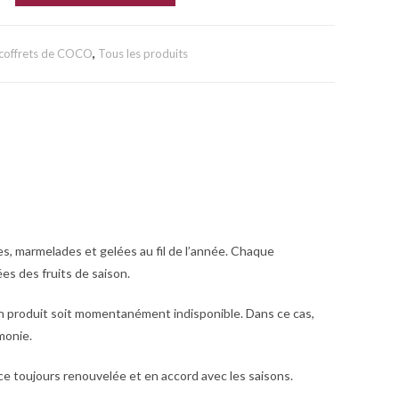
 coffrets de COCO
,
Tous les produits
es, marmelades et gelées
au fil de l’année. Chaque
es des fruits de saison.
un produit soit momentanément indisponible. Dans ce cas,
monie.
e toujours renouvelée et en accord avec les saisons.