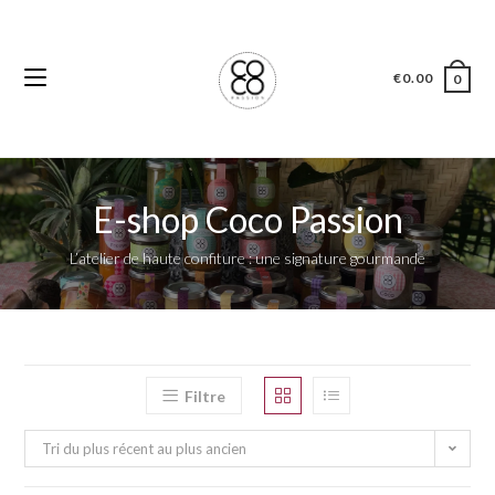
€
0.00
0
E-shop Coco Passion
L’atelier de haute confiture : une signature gourmande
Filtre
Tri du plus récent au plus ancien