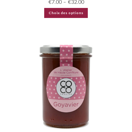
€
7.00
–
€
32.00
Choix des options