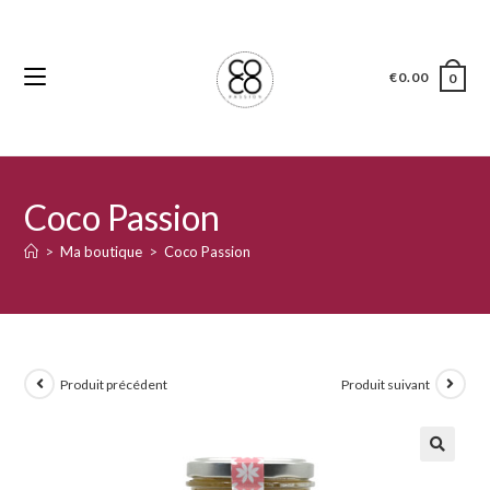
€
0.00
0
Coco Passion
>
Ma boutique
>
Coco Passion
Produit précédent
Produit suivant
🔍