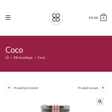
€
0.00
0
Coco
>
Ma boutique
>
Coco
Produit précédent
Produit suivant
🔍