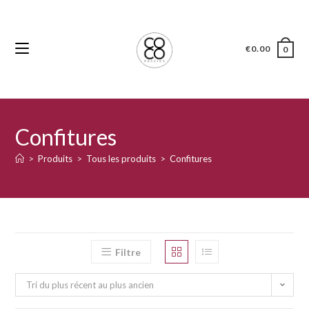
€
0.00
0
Confitures
>
Produits
>
Tous les produits
>
Confitures
Filtre
Tri du plus récent au plus ancien