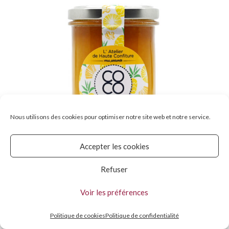
Nous utilisons des cookies pour optimiser notre site web et notre service.
Accepter les cookies
Refuser
Confiture extra / Ananas gingembre
Voir les préférences
€
7.00
–
€
30.00
Politique de cookies
Politique de confidentialité